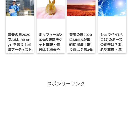
音楽の日2020
ミッフィー展2
音楽の日2020
シュウペイ(ぺ
でAIは「Stor
020の東京チケ
にMISIAが番
こぱ)のポーズ
y」を歌う！出
ット情報・値
組初出演！歌
の由来は？本
演アーティスト
段は？場所や
う曲は？第3弾
名や高校・年
情報も気にな
行き方と駐車
出演アーティス
齢とサッカー
る！
場・開催期間
ト情報も！
歴も気にな
も気になる！
る！
スポンサーリンク