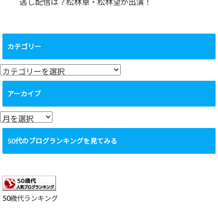
逃し配信は？松林卓・松林望が出演！
カテゴリー
カ
テ
ゴ
アーカイブ
リ
ー
ア
ー
カ
50代のブログランキングを見てみる
イ
ブ
50歳代ランキング