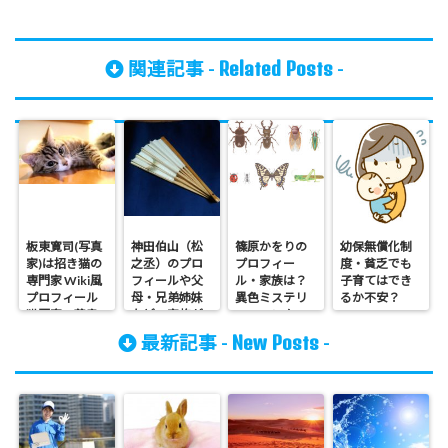
Related Posts
関連記事 -
-
板東寛司(写真
神田伯山（松
篠原かをりの
幼保無償化制
家)は招き猫の
之丞）のプロ
プロフィー
度・貧乏でも
専門家 Wiki風
フィールや父
ル・家族は？
子育てはでき
プロフィール
母・兄弟姉妹
異色ミステリ
るか不安？
猫写真の著書
などの家族が
ーーハンター
や経歴 出身大
気になる！
と呼ばれる訳
New Posts
最新記事 -
-
学はどこ？
は！書籍(本)や
動画も紹介