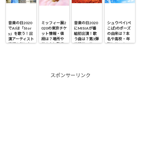
音楽の日2020
ミッフィー展2
音楽の日2020
シュウペイ(ぺ
でAIは「Stor
020の東京チケ
にMISIAが番
こぱ)のポーズ
y」を歌う！出
ット情報・値
組初出演！歌
の由来は？本
演アーティスト
段は？場所や
う曲は？第3弾
名や高校・年
情報も気にな
行き方と駐車
出演アーティス
齢とサッカー
る！
場・開催期間
ト情報も！
歴も気にな
も気になる！
る！
スポンサーリンク