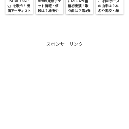
でAIは「Stor
020の東京チケ
にMISIAが番
こぱ)のポーズ
y」を歌う！出
ット情報・値
組初出演！歌
の由来は？本
演アーティスト
段は？場所や
う曲は？第3弾
名や高校・年
情報も気にな
行き方と駐車
出演アーティス
齢とサッカー
る！
場・開催期間
ト情報も！
歴も気にな
も気になる！
る！
スポンサーリンク