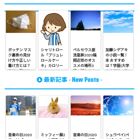
ガッテン マス
シャリトロー
ペルセウス座
加藤シゲアキ
ク裏表の見分
ル「ブリュレ
流星群2020福
の小説一覧！
け方や正しい
ロールケー
岡近郊のオス
本 おすすめ
着け方とは？
キ」カロリー
スメの場所3
は？学歴(大学
反対に着ける
は？ローソン
選！観れる方
や中学校・高
と大変なこと
値段(価格)や食
角や時間も気
校)や身長など
New Posts
最新記事 -
-
になる！
べた感想など
になる！
音楽の日2020
ミッフィー展2
音楽の日2020
シュウペイ(ぺ