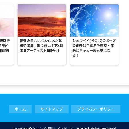
の東京チ
音楽の日2020にMISIAが番
シュウペイ(ぺこぱ)のポーズ
？場所
組初出演！歌う曲は？第3弾
の由来は？本名や高校・年
開催期
出演アーティスト情報も！
齢とサッカー歴も気にな
る！
ホーム
サイトマップ
プライバシーポリシー
Copyright©
トレンド情報・ドットコム
, 2020 All Rights Reserved.