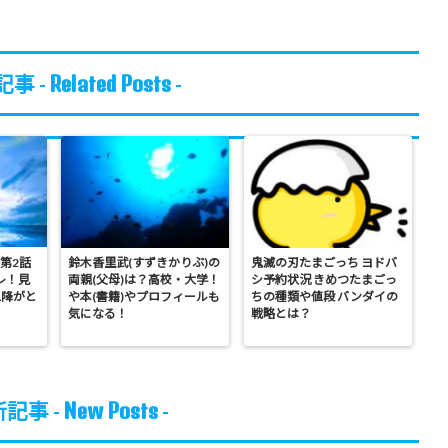
Related Posts
事 -
-
 第2話
鈴木香里武(すずきかりぶ)の
鬼滅の刃たまごっち ヨドバ
レ！見
両親(父母)は？高校・大学！
シ予約状況 きめつたまごっ
以降がと
や本(書籍)やプロフィールも
ちの種類や値段 バンダイの
気になる！
戦略とは？
New Posts
記事 -
-