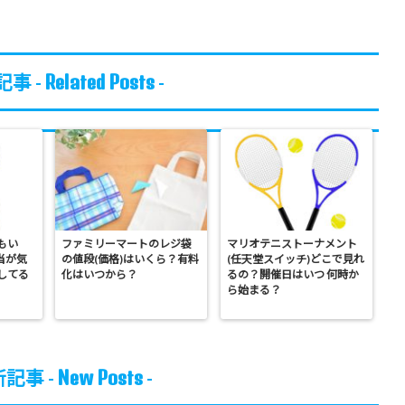
Related Posts
事 -
-
もい
ファミリーマートのレジ袋
マリオテニストーナメント
当が気
の値段(価格)はいくら？有料
(任天堂スイッチ)どこで見れ
してる
化はいつから？
るの？開催日はいつ 何時か
ら始まる？
New Posts
記事 -
-