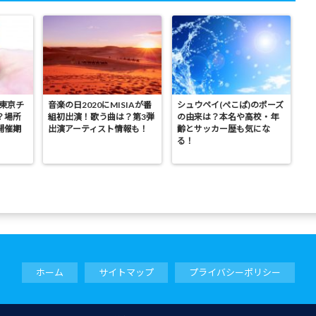
の東京チ
音楽の日2020にMISIAが番
シュウペイ(ぺこぱ)のポーズ
？場所
組初出演！歌う曲は？第3弾
の由来は？本名や高校・年
開催期
出演アーティスト情報も！
齢とサッカー歴も気にな
る！
ホーム
サイトマップ
プライバシーポリシー