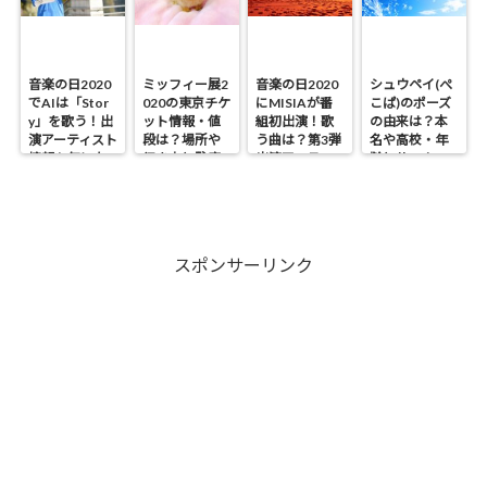
音楽の日2020
ミッフィー展2
音楽の日2020
シュウペイ(ぺ
でAIは「Stor
020の東京チケ
にMISIAが番
こぱ)のポーズ
y」を歌う！出
ット情報・値
組初出演！歌
の由来は？本
演アーティスト
段は？場所や
う曲は？第3弾
名や高校・年
情報も気にな
行き方と駐車
出演アーティス
齢とサッカー
る！
場・開催期間
ト情報も！
歴も気にな
も気になる！
る！
スポンサーリンク