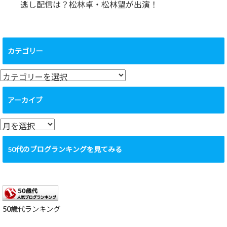
逃し配信は？松林卓・松林望が出演！
カテゴリー
カ
テ
ゴ
アーカイブ
リ
ー
ア
ー
カ
50代のブログランキングを見てみる
イ
ブ
50歳代ランキング