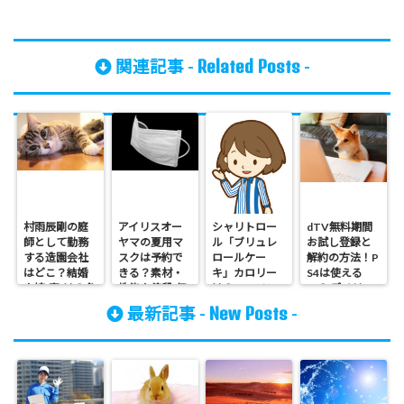
Related Posts
関連記事 -
-
村雨辰剛の庭
アイリスオー
シャリトロー
dTV無料期間
師として勤務
ヤマの夏用マ
ル「ブリュレ
お試し登録と
する造園会社
スクは予約で
ロールケー
解約の方法！P
はどこ？結婚
きる？素材・
キ」カロリー
S4は使える
や嫁(妻)は？名
性能や値段(価
は？ローソン
の？ デメリッ
前の由来や猫
格)も気にな
値段(価格)や食
トもある！
New Posts
最新記事 -
-
も気になる！
る！
べた感想など