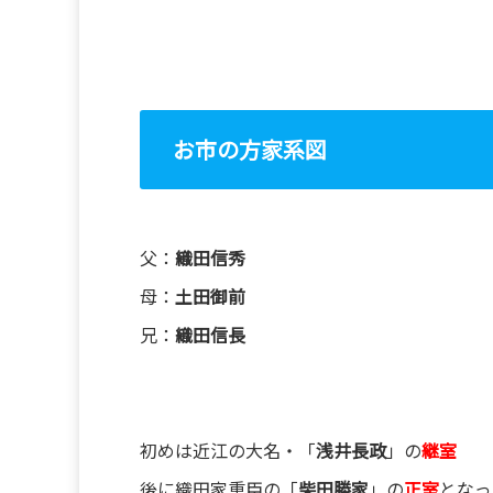
お市の方家系図
父：
織田信秀
母：
土田御前
兄：
織田信長
初めは近江の大名・「
浅井長政
」の
継室
後に織田家重臣の「
柴田勝家
」の
正室
となっ