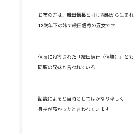
お市の方は、
織田信長
と同じ両親から生まれ
13歳年下の妹で織田信秀の
五女
です
信長に殺害された「織田信行（信勝）」とも
同腹の兄妹と言われている
諸説によると当時としてはかなり珍しく
身長が高かったと言われています