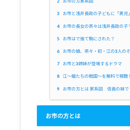
2
お市の方家系図
3
お市と浅井長政の子どもに「男児
4
お市の長女の茶々は浅井長政の子
5
お市はで捨て駒にされた？
6
お市の娘、茶々・初・江の3人の
7
お市と3姉妹が登場するドラマ
8
江〜姫たちの戦国〜を無料で視聴
9
お市の方とは 家系図 信長の妹で 
お市の方とは