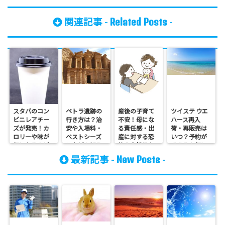
Related Posts
関連記事 -
-
スタバのコン
ペトラ遺跡の
産後の子育て
ツイステ ウエ
ビニレアチー
行き方は？治
不安！母にな
ハース再入
ズが発売！カ
安や入場料・
る責任感・出
荷・再販売は
ロリーや味が
ベストシーズ
産に対する恐
いつ？予約が
気になる！ど
ンなども知り
怖や金銭的な
できるか気に
こで買える
たい！
不安
なる！取扱(販
New Posts
最新記事 -
-
の？
売)店舗はど
こ？