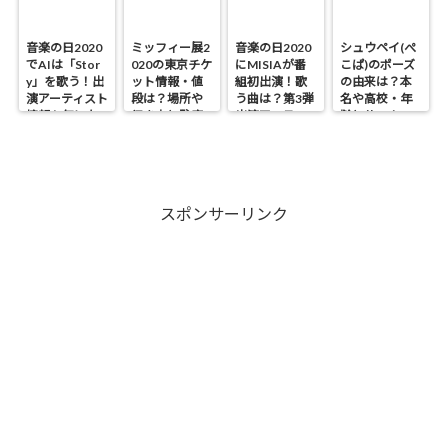
音楽の日2020
ミッフィー展2
音楽の日2020
シュウペイ(ぺ
でAIは「Stor
020の東京チケ
にMISIAが番
こぱ)のポーズ
y」を歌う！出
ット情報・値
組初出演！歌
の由来は？本
演アーティスト
段は？場所や
う曲は？第3弾
名や高校・年
情報も気にな
行き方と駐車
出演アーティス
齢とサッカー
る！
場・開催期間
ト情報も！
歴も気にな
も気になる！
る！
スポンサーリンク