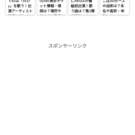
でAIは「Stor
020の東京チケ
にMISIAが番
こぱ)のポーズ
y」を歌う！出
ット情報・値
組初出演！歌
の由来は？本
演アーティスト
段は？場所や
う曲は？第3弾
名や高校・年
情報も気にな
行き方と駐車
出演アーティス
齢とサッカー
る！
場・開催期間
ト情報も！
歴も気にな
も気になる！
る！
スポンサーリンク