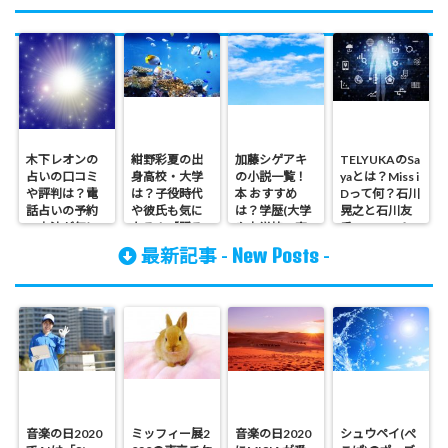
木下レオンの
紺野彩夏の出
加藤シゲアキ
TELYUKAのSa
占いの口コミ
身高校・大学
の小説一覧！
yaとは？Miss i
や評判は？電
は？子役時代
本 おすすめ
Dって何？石川
話占いの予約
や彼氏も気に
は？学歴(大学
晃之と石川友
の方法が気に
なる！【踊る
や中学校・高
香のユニット
なる！
さんま御殿】
校)や身長など
から生まれ
New Posts
最新記事 -
-
た！動画も
音楽の日2020
ミッフィー展2
音楽の日2020
シュウペイ(ぺ