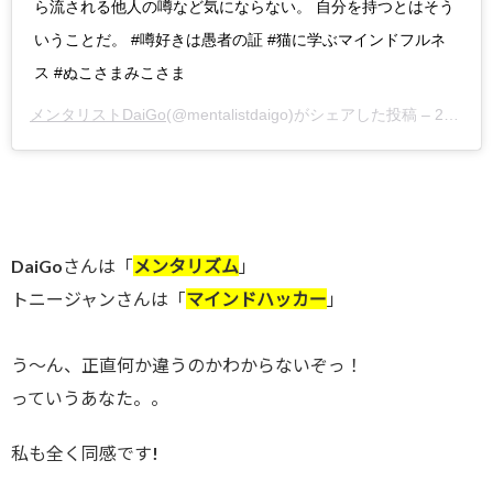
ら流される他人の噂など気にならない。 自分を持つとはそう
いうことだ。 #噂好きは愚者の証 #猫に学ぶマインドフルネ
ス #ぬこさまみこさま
メンタリストDaiGo
(@mentalistdaigo)がシェアした投稿 –
2018年 2月月9日午後9時13分PST
DaiGoさんは「
メンタリズム
」
トニージャンさんは「
マインドハッカー
」
う～ん、正直何か違うのかわからないぞっ！
っていうあなた。。
私も全く同感です!