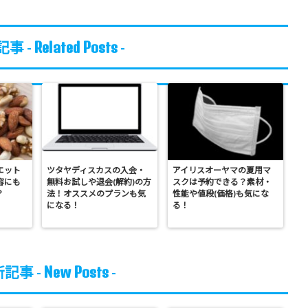
Related Posts
事 -
-
エット
ツタヤディスカスの入会・
アイリスオーヤマの夏用マ
容にも
無料お試しや退会(解約)の方
スクは予約できる？素材・
？
法！オススメのプランも気
性能や値段(価格)も気にな
になる！
る！
New Posts
記事 -
-