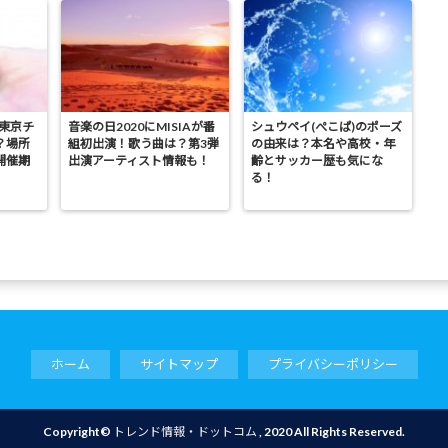
の東京チ
音楽の日2020にMISIAが番
シュウペイ(ぺこぱ)のポーズ
？場所
組初出演！歌う曲は？第3弾
の由来は？本名や高校・年
開催期
出演アーティスト情報も！
齢とサッカー歴も気にな
る！
ホーム
サイトマップ
プライバシーポリシー
Copyright©
トレンド情報・ドットコム
, 2020 All Rights Reserved.