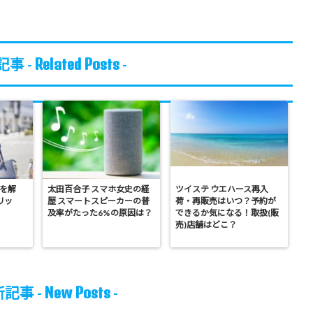
Related Posts
事 -
-
徴を解
太田百合子 スマホ女史の経
ツイステ ウエハース再入
リッ
歴 スマートスピーカーの普
荷・再販売はいつ？予約が
及率がたった6%の原因は？
できるか気になる！取扱(販
売)店舗はどこ？
New Posts
記事 -
-