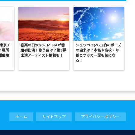
の東京チ
音楽の日2020にMISIAが番
シュウペイ(ぺこぱ)のポーズ
？場所
組初出演！歌う曲は？第3弾
の由来は？本名や高校・年
開催期
出演アーティスト情報も！
齢とサッカー歴も気にな
る！
ホーム
サイトマップ
プライバシーポリシー